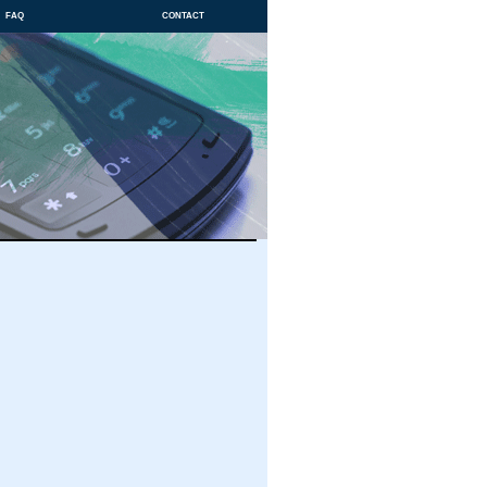
faq
contact