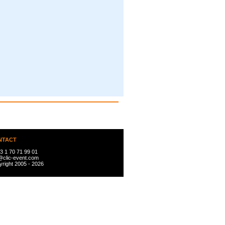
NTACT
3 1 70 71 99 01
@clic-event.com
right 2005 - 2026