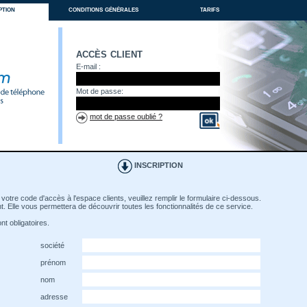
ption
conditions générales
tarifs
accès client
E-mail :
Mot de passe:
mot de passe oublié ?
INSCRIPTION
votre code d'accès à l'espace clients, veuillez remplir le formulaire ci-dessous.
. Elle vous permettera de découvrir toutes les fonctionnalités de ce service.
t obligatoires.
société
prénom
nom
adresse