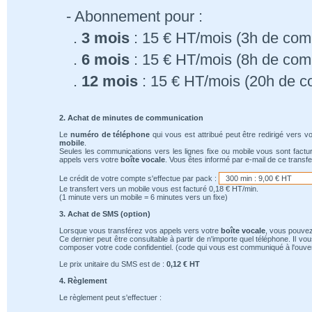
- Abonnement pour :
.
3 mois
: 15 € HT/mois (3h de comm
.
6 mois
: 15 € HT/mois (8h de comm
.
12 mois
: 15 € HT/mois (20h de c
2. Achat de minutes de communication
Le
numéro de téléphone
qui vous est attribué peut être redirigé vers v
mobile
.
Seules les communications vers les lignes fixe ou mobile vous sont factu
appels vers votre
boîte vocale
. Vous êtes informé par e-mail de ce transfe
Le crédit de votre compte s'effectue par pack :
Le transfert vers un mobile vous est facturé 0,18 € HT/min.
(1 minute vers un mobile = 6 minutes vers un fixe)
3. Achat de SMS (option)
Lorsque vous transférez vos appels vers votre
boîte vocale
, vous pouvez
Ce dernier peut être consultable à partir de n'importe quel téléphone. Il v
composer votre code confidentiel. (code qui vous est communiqué à l'ouver
Le prix unitaire du SMS est de :
0,12 € HT
4. Règlement
Le règlement peut s'effectuer :