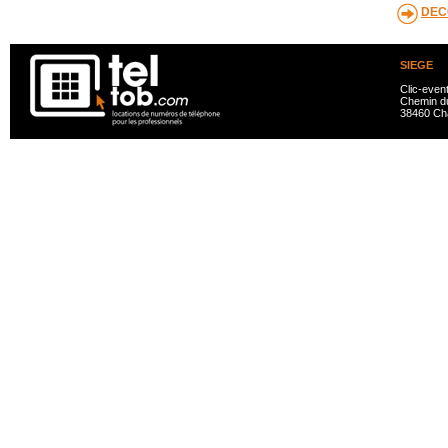
DEC
SIEGE
Clic-even
Chemin du
38460 Ch