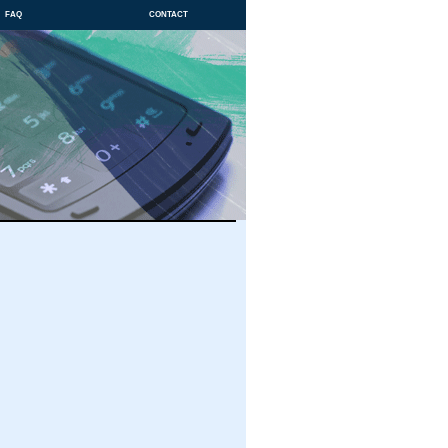
faq
contact