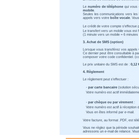
Le
numéro de téléphone
qui vous e
mobile
.
Seules les communications vers les 
appels vers votre
boîte vocale
. Vous
Le crédit de votre compte s'effectue 
Le transfert vers un mobile vous est 
(1 minute vers un mobile = 6 minutes 
3. Achat de SMS (option)
Lorsque vous transférez vos appels 
Ce dernier peut être consultable à pa
composer votre code confidentiel. (c
Le prix unitaire du SMS est de :
0,12 
4. Règlement
Le règlement peut s'effectuer :
-
par carte bancaire
(solution sécu
Votre numéro est actif immédiateme
-
par chèque ou par virement
:
Votre numéro est actif à réception 
Vous en êtes informé par e-mail.
Votre facture, au format .PDF, est té
Vous ne règlez que la période souhait
adressons un e-mail de relance. Vous 