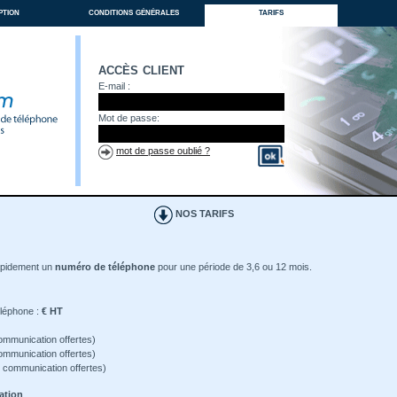
ption
conditions générales
tarifs
accès client
E-mail :
Mot de passe:
mot de passe oublié ?
NOS TARIFS
apidement un
numéro de téléphone
pour une période de 3,6 ou 12 mois.
éléphone :
€ HT
ommunication offertes)
ommunication offertes)
 communication offertes)
ation