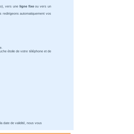
ro), vers une
ligne fixe
ou vers un
us redirigeons automatiquement vos
e.
uche étoile de votre téléphone et de
la date de validité, nous vous