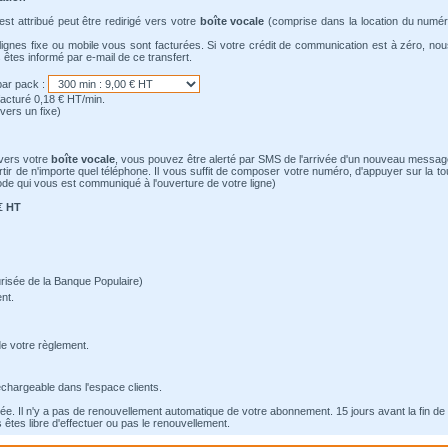
st attribué peut être redirigé vers votre
boîte vocale
(comprise dans la location du numé
lignes fixe ou mobile vous sont facturées. Si votre crédit de communication est à zéro, no
 êtes informé par e-mail de ce transfert.
par pack :
facturé 0,18 € HT/min.
vers un fixe)
vers votre
boîte vocale
, vous pouvez être alerté par SMS de l'arrivée d'un nouveau messag
rtir de n'importe quel téléphone. Il vous suffit de composer votre numéro, d'appuyer sur la to
ode qui vous est communiqué à l'ouverture de votre ligne)
€ HT
risée de la Banque Populaire)
nt.
de votre règlement.
léchargeable dans l'espace clients.
ée. Il n'y a pas de renouvellement automatique de votre abonnement. 15 jours avant la fin de 
êtes libre d'effectuer ou pas le renouvellement.