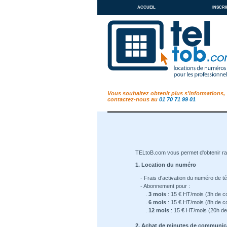
accueil
inscri
Vous souhaitez obtenir plus s'informations,
contactez-nous au
01 70 71 99 01
TELtoB.com vous permet d'obtenir r
1. Location du numéro
- Frais d'activation du numéro de t
- Abonnement pour :
.
3 mois
: 15 € HT/mois (3h de c
.
6 mois
: 15 € HT/mois (8h de c
.
12 mois
: 15 € HT/mois (20h de
2. Achat de minutes de communic