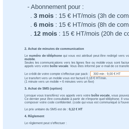
- Abonnement pour :
.
3 mois
: 15 € HT/mois (3h de comm
.
6 mois
: 15 € HT/mois (8h de comm
.
12 mois
: 15 € HT/mois (20h de c
2. Achat de minutes de communication
Le
numéro de téléphone
qui vous est attribué peut être redirigé vers v
mobile
.
Seules les communications vers les lignes fixe ou mobile vous sont factu
appels vers votre
boîte vocale
. Vous êtes informé par e-mail de ce transfe
Le crédit de votre compte s'effectue par pack :
Le transfert vers un mobile vous est facturé 0,18 € HT/min.
(1 minute vers un mobile = 6 minutes vers un fixe)
3. Achat de SMS (option)
Lorsque vous transférez vos appels vers votre
boîte vocale
, vous pouvez
Ce dernier peut être consultable à partir de n'importe quel téléphone. Il v
composer votre code confidentiel. (code qui vous est communiqué à l'ouver
Le prix unitaire du SMS est de :
0,12 € HT
4. Règlement
Le règlement peut s'effectuer :