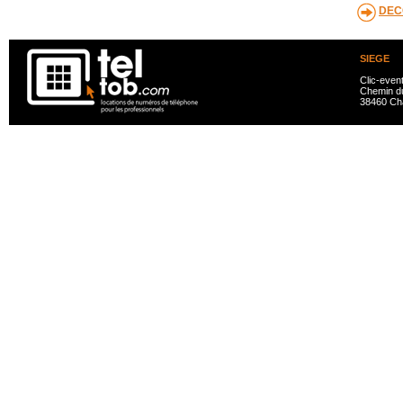
DEC
SIEGE
Clic-even
Chemin du
38460 Ch