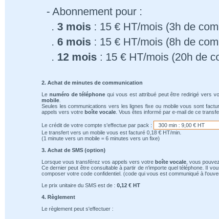
- Abonnement pour :
.
3 mois
: 15 € HT/mois (3h de comm
.
6 mois
: 15 € HT/mois (8h de comm
.
12 mois
: 15 € HT/mois (20h de c
2. Achat de minutes de communication
Le
numéro de téléphone
qui vous est attribué peut être redirigé vers v
mobile
.
Seules les communications vers les lignes fixe ou mobile vous sont factu
appels vers votre
boîte vocale
. Vous êtes informé par e-mail de ce transfe
Le crédit de votre compte s'effectue par pack :
Le transfert vers un mobile vous est facturé 0,18 € HT/min.
(1 minute vers un mobile = 6 minutes vers un fixe)
3. Achat de SMS (option)
Lorsque vous transférez vos appels vers votre
boîte vocale
, vous pouvez
Ce dernier peut être consultable à partir de n'importe quel téléphone. Il v
composer votre code confidentiel. (code qui vous est communiqué à l'ouver
Le prix unitaire du SMS est de :
0,12 € HT
4. Règlement
Le règlement peut s'effectuer :