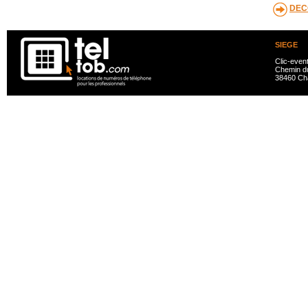
DEC
SIEGE
Clic-even
Chemin du
38460 Ch