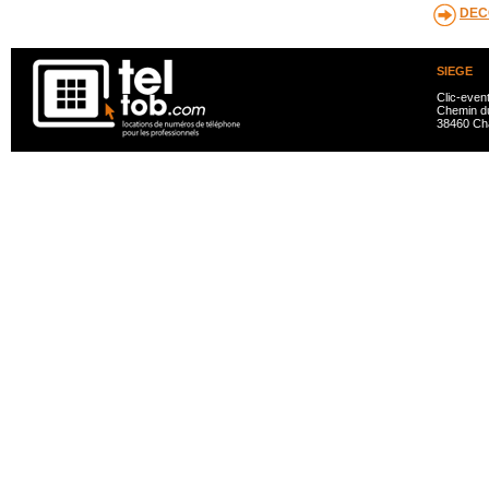
DEC
SIEGE
Clic-even
Chemin du
38460 Ch