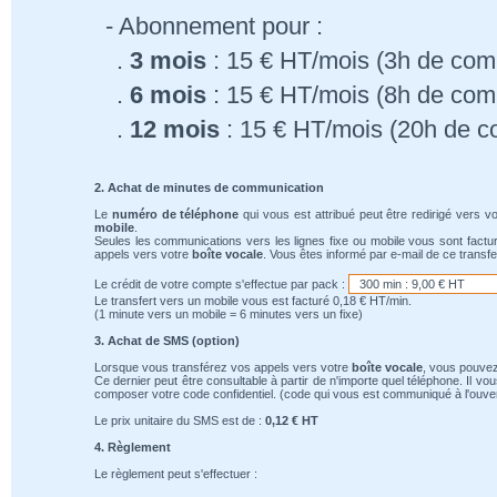
- Abonnement pour :
.
3 mois
: 15 € HT/mois (3h de comm
.
6 mois
: 15 € HT/mois (8h de comm
.
12 mois
: 15 € HT/mois (20h de c
2. Achat de minutes de communication
Le
numéro de téléphone
qui vous est attribué peut être redirigé vers v
mobile
.
Seules les communications vers les lignes fixe ou mobile vous sont factu
appels vers votre
boîte vocale
. Vous êtes informé par e-mail de ce transfe
Le crédit de votre compte s'effectue par pack :
Le transfert vers un mobile vous est facturé 0,18 € HT/min.
(1 minute vers un mobile = 6 minutes vers un fixe)
3. Achat de SMS (option)
Lorsque vous transférez vos appels vers votre
boîte vocale
, vous pouvez
Ce dernier peut être consultable à partir de n'importe quel téléphone. Il v
composer votre code confidentiel. (code qui vous est communiqué à l'ouver
Le prix unitaire du SMS est de :
0,12 € HT
4. Règlement
Le règlement peut s'effectuer :