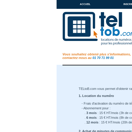
accueil
inscri
Vous souhaitez obtenir plus s'informations,
contactez-nous au
01 70 71 99 01
TELtoB.com vous permet d'obtenir r
1. Location du numéro
- Frais d'activation du numéro de t
- Abonnement pour :
.
3 mois
: 15 € HT/mois (3h de c
.
6 mois
: 15 € HT/mois (8h de c
.
12 mois
: 15 € HT/mois (20h de
2. Achat de minutes de communic