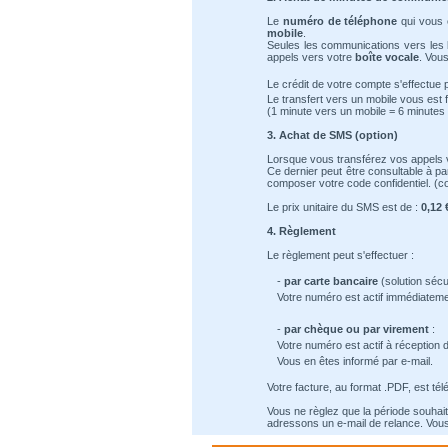
Le
numéro de téléphone
qui vous e
mobile
.
Seules les communications vers les 
appels vers votre
boîte vocale
. Vous
Le crédit de votre compte s'effectue 
Le transfert vers un mobile vous est 
(1 minute vers un mobile = 6 minutes 
3. Achat de SMS (option)
Lorsque vous transférez vos appels 
Ce dernier peut être consultable à pa
composer votre code confidentiel. (c
Le prix unitaire du SMS est de :
0,12 
4. Règlement
Le règlement peut s'effectuer :
-
par carte bancaire
(solution sécu
Votre numéro est actif immédiateme
-
par chèque ou par virement
:
Votre numéro est actif à réception 
Vous en êtes informé par e-mail.
Votre facture, au format .PDF, est té
Vous ne règlez que la période souhait
adressons un e-mail de relance. Vous 