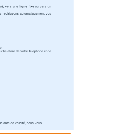
ro), vers une
ligne fixe
ou vers un
us redirigeons automatiquement vos
e.
uche étoile de votre téléphone et de
la date de validité, nous vous