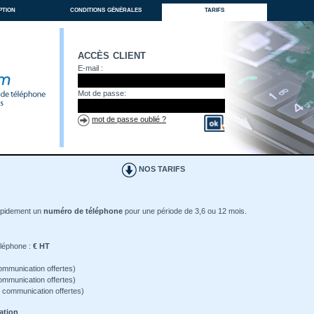
ption
conditions générales
tarifs
accès client
E-mail :
Mot de passe:
mot de passe oublié ?
NOS TARIFS
apidement un
numéro de téléphone
pour une période de 3,6 ou 12 mois.
éléphone :
€ HT
ommunication offertes)
ommunication offertes)
 communication offertes)
ation