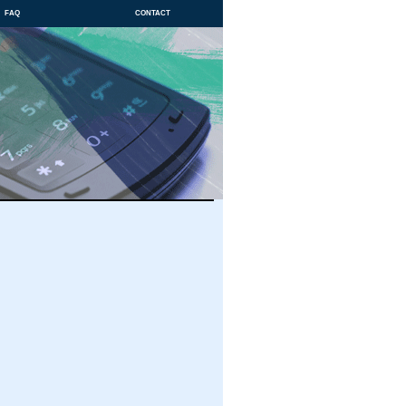
faq
contact