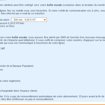
st attribué peut être redirigé vers votre
boîte vocale
(comprise dans la location du numé
lignes fixe ou mobile vous sont facturées. Si votre crédit de communication est à zéro, no
 êtes informé par e-mail de ce transfert.
par pack :
facturé 0,18 € HT/min.
vers un fixe)
vers votre
boîte vocale
, vous pouvez être alerté par SMS de l'arrivée d'un nouveau messag
rtir de n'importe quel téléphone. Il vous suffit de composer votre numéro, d'appuyer sur la to
ode qui vous est communiqué à l'ouverture de votre ligne)
€ HT
risée de la Banque Populaire)
nt.
de votre règlement.
léchargeable dans l'espace clients.
ée. Il n'y a pas de renouvellement automatique de votre abonnement. 15 jours avant la fin de 
êtes libre d'effectuer ou pas le renouvellement.