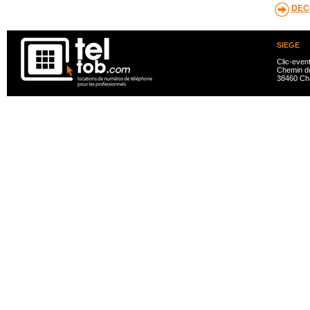
DEC
SIEGE
Clic-even
Chemin du
38460 Ch