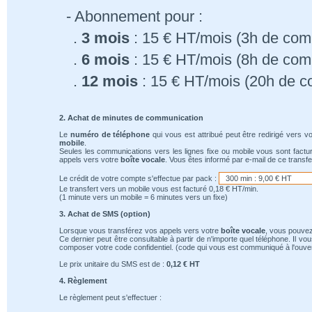
- Abonnement pour :
.
3 mois
: 15 € HT/mois (3h de comm
.
6 mois
: 15 € HT/mois (8h de comm
.
12 mois
: 15 € HT/mois (20h de c
2. Achat de minutes de communication
Le
numéro de téléphone
qui vous est attribué peut être redirigé vers v
mobile
.
Seules les communications vers les lignes fixe ou mobile vous sont factu
appels vers votre
boîte vocale
. Vous êtes informé par e-mail de ce transfe
Le crédit de votre compte s'effectue par pack :
Le transfert vers un mobile vous est facturé 0,18 € HT/min.
(1 minute vers un mobile = 6 minutes vers un fixe)
3. Achat de SMS (option)
Lorsque vous transférez vos appels vers votre
boîte vocale
, vous pouvez
Ce dernier peut être consultable à partir de n'importe quel téléphone. Il v
composer votre code confidentiel. (code qui vous est communiqué à l'ouver
Le prix unitaire du SMS est de :
0,12 € HT
4. Règlement
Le règlement peut s'effectuer :