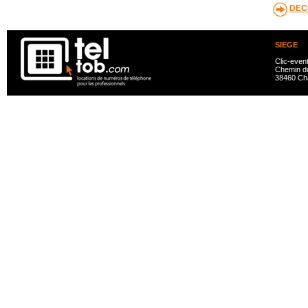
DEC
SIEGE
Clic-even
Chemin du
38460 Ch