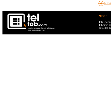
DEC
SIEGE
Clic-even
Chemin du
38460 Ch