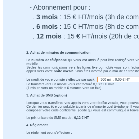
- Abonnement pour :
.
3 mois
: 15 € HT/mois (3h de comm
.
6 mois
: 15 € HT/mois (8h de comm
.
12 mois
: 15 € HT/mois (20h de c
2. Achat de minutes de communication
Le
numéro de téléphone
qui vous est attribué peut être redirigé vers v
mobile
.
Seules les communications vers les lignes fixe ou mobile vous sont factu
appels vers votre
boîte vocale
. Vous êtes informé par e-mail de ce transfe
Le crédit de votre compte s'effectue par pack :
Le transfert vers un mobile vous est facturé 0,18 € HT/min.
(1 minute vers un mobile = 6 minutes vers un fixe)
3. Achat de SMS (option)
Lorsque vous transférez vos appels vers votre
boîte vocale
, vous pouvez
Ce dernier peut être consultable à partir de n'importe quel téléphone. Il v
composer votre code confidentiel. (code qui vous est communiqué à l'ouver
Le prix unitaire du SMS est de :
0,12 € HT
4. Règlement
Le règlement peut s'effectuer :