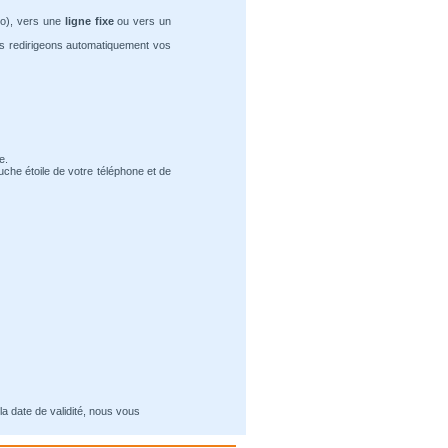
ro), vers une
ligne fixe
ou vers un
us redirigeons automatiquement vos
e.
uche étoile de votre téléphone et de
la date de validité, nous vous