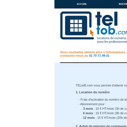
accueil
inscri
Vous souhaitez obtenir plus s'informations,
contactez-nous au
01 70 71 99 01
TELtoB.com vous permet d'obtenir r
1. Location du numéro
- Frais d'activation du numéro de t
- Abonnement pour :
.
3 mois
: 15 € HT/mois (3h de c
.
6 mois
: 15 € HT/mois (8h de c
.
12 mois
: 15 € HT/mois (20h de
2. Achat de minutes de communic