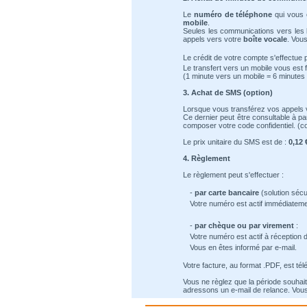
Le
numéro de téléphone
qui vous e
mobile
.
Seules les communications vers les 
appels vers votre
boîte vocale
. Vous
Le crédit de votre compte s'effectue 
Le transfert vers un mobile vous est 
(1 minute vers un mobile = 6 minutes 
3. Achat de SMS (option)
Lorsque vous transférez vos appels 
Ce dernier peut être consultable à pa
composer votre code confidentiel. (c
Le prix unitaire du SMS est de :
0,12 
4. Règlement
Le règlement peut s'effectuer :
-
par carte bancaire
(solution sécu
Votre numéro est actif immédiateme
-
par chèque ou par virement
:
Votre numéro est actif à réception 
Vous en êtes informé par e-mail.
Votre facture, au format .PDF, est té
Vous ne règlez que la période souhait
adressons un e-mail de relance. Vous 