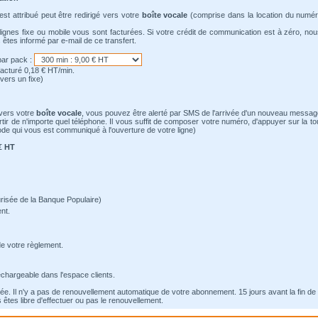
st attribué peut être redirigé vers votre
boîte vocale
(comprise dans la location du numé
lignes fixe ou mobile vous sont facturées. Si votre crédit de communication est à zéro, no
 êtes informé par e-mail de ce transfert.
par pack :
facturé 0,18 € HT/min.
vers un fixe)
vers votre
boîte vocale
, vous pouvez être alerté par SMS de l'arrivée d'un nouveau messag
rtir de n'importe quel téléphone. Il vous suffit de composer votre numéro, d'appuyer sur la to
ode qui vous est communiqué à l'ouverture de votre ligne)
€ HT
risée de la Banque Populaire)
nt.
de votre règlement.
léchargeable dans l'espace clients.
ée. Il n'y a pas de renouvellement automatique de votre abonnement. 15 jours avant la fin de 
êtes libre d'effectuer ou pas le renouvellement.