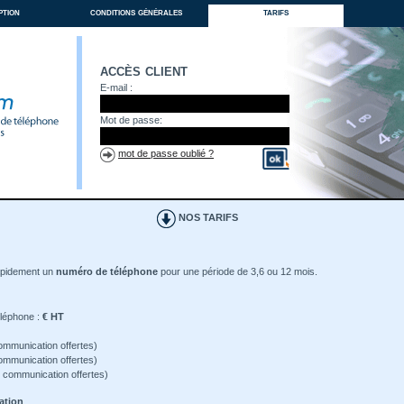
ption
conditions générales
tarifs
accès client
E-mail :
Mot de passe:
mot de passe oublié ?
NOS TARIFS
apidement un
numéro de téléphone
pour une période de 3,6 ou 12 mois.
éléphone :
€ HT
ommunication offertes)
ommunication offertes)
 communication offertes)
ation