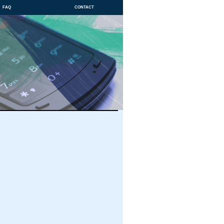
faq
contact